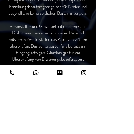
In Begleitung Personensorgeberechtigter oder
Erziehungsbeauftragter gelten für Kinder und
Jugendliche keine zeitlichen Beschränkungen.
Veranstalter und Gewerbetreibende, wie z.B.
Diskothekenbetreiber, und deren Personal
müssen in Zweifelsfällen das Alter von Gästen
überprüfen. Das sollte bestenfalls bereits am
Eingang erfolgen. Gleiches gilt für die
Überprüfung von Erziehungsbeauftragten.
Mehr zu den Vorschriften und dem
Jugendschutz erfahren Sie
HIER.
Sollten Sie als Elternteil noch Fragen haben
kontaktieren Sie uns gerne unter der:
+4917634502311
SITEMAP
KONTAKT
Startseite
Paradise Club Berlin