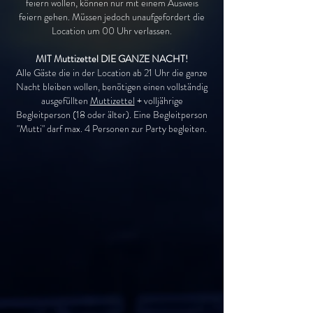
feiern wollen, können nur mit einem Ausweis
feiern gehen. Müssen jedoch unaufgefordert die
Location um 00 Uhr verlassen.
MIT Muttizettel DIE GANZE NACHT!
Alle Gäste die in der Location ab 21 Uhr die ganze
Nacht bleiben wollen, benötigen einen vollständig
ausgefüllten
Muttizettel
+ volljährige
Begleitperson (18 oder älter). Eine Begleitperson
"Mutti" darf max. 4 Personen zur Party begleiten.