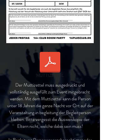
MUTTIZETTEL
Der Muttizettel muss ausgedruckt und
vollständig ausgefüllt zum Event mitgebracht
werden. Mit dem Muttizettel kann die Person
unter 18 Jahren die ganze Nacht vor Ort auf der
Veranstaltung in begleitung der Begleitperson
bleiben. Bitte vergesst die Ausweiskopie der
Eltern nicht, welche dabei sein muss!