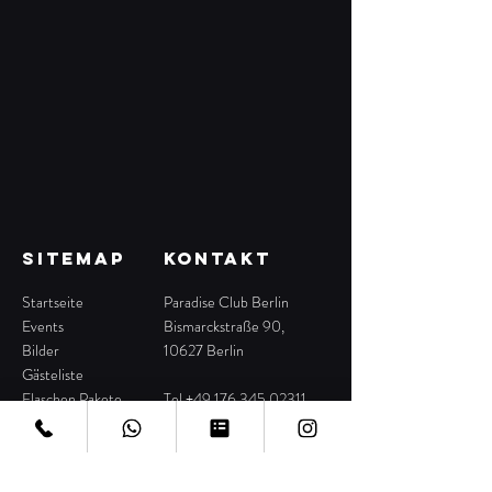
SITEMAP
KONTAKT
Startseite
Paradise Club Berlin
Events
Bismarckstraße 90,
Bilder
10627 Berlin
Gästeliste
Flaschen Pakete
Tel +49 176 345 02311
Ticketshop
E-Mail
Location
info@berlinab16.de
FAQ