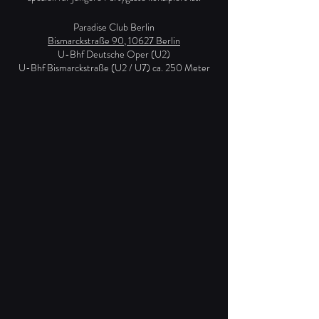
Paradise Club Berlin
Bismarckstraße 90, 10627 Berlin
U-Bhf Deutsche Oper (U2)
U-Bhf Bismarckstraße (U2 / U7) ca. 250 Meter