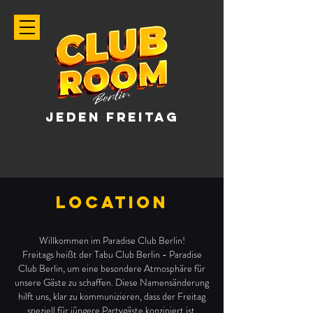
JEDEN FREITAG
LOCATION
Willkommen im Paradise Club Berlin!
Freitags heißt der Tabu Club Berlin - Paradise
Club Berlin, um eine besondere Atmosphäre für
unsere Gäste zu schaffen. Diese Namensänderung
hilft uns, klar zu kommunizieren, dass der Freitag
speziell für jüngere Partygäste konzipiert ist.