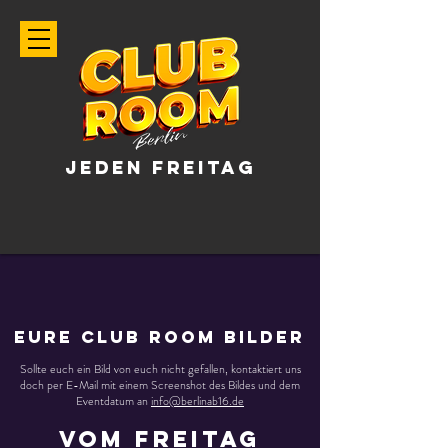
JEDEN FREITAG
EURE CLUB ROOM BILDER
Sollte euch ein Bild von euch nicht gefallen, kontaktiert uns
doch per E-Mail mit einem Screenshot des Bildes und dem
Eventdatum an
info@berlinab16.de
VOM FREITAG